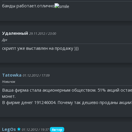
банды работает.отлично
Удаленный
29.11.2012 / 23:00
Дух
скрипт уже выставлен на продажу )))
Tatowka
01.12.2012 / 17:09
Новичок
Ваша фирма стала акционерным обществом. 51% акций остает
монет.
В фирме денег 191246004. Почему так дешево проданы акции
LegOs
01.12.2012 / 19:37
Автор