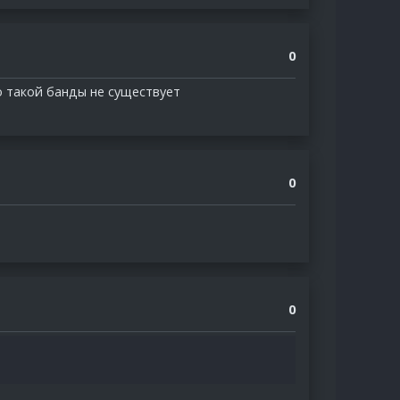
0
о такой банды не существует
0
0