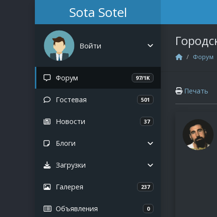
Sota Sotel
Городс
Войти
Форум
Авторизация
Форум
97/1K
Печать
Регистрация
Гостевая
501
Новости
37
Блоги
Список разделов
Загрузки
Все публикации
Список разделов
Галерея
237
Новые статьи
Новые файлы
Новые комментарии
Объявления
0
Новые комментарии