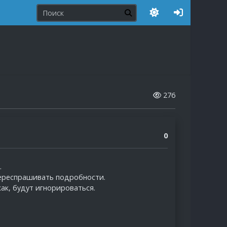
276
0
.
переспрашивать подробности.
как, будут игнорироваться.