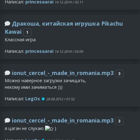
Написал:
princesaarai
14.12.2014 / 03:11
Дракоша, китайская игрушка Pikachu
Kawai
1
Классная игра
Написал:
princesaarai
14.12.2014 / 03:09
ionut_cercel_-_made_in_romania.mp3
3
Можно наверное загрузки зачищать,
некому ими заниматься )))
Написал:
LegOs
28.08.2012 / 01:52
ionut_cercel_-_made_in_romania.mp3
3
я цаган не слухаю
)