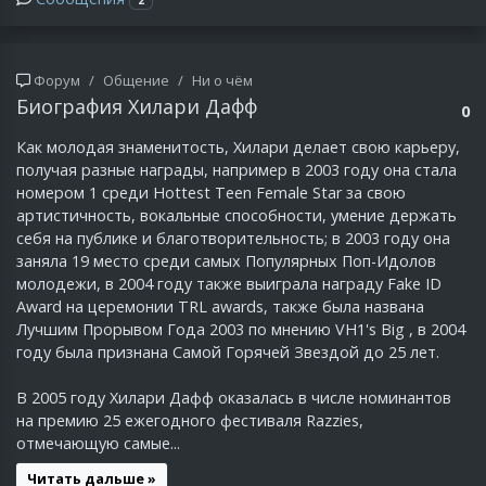
Форум
Общение
Ни о чём
Биография Хилари Дафф
0
Как молодая знаменитость, Хилари делает свою карьеру,
получая разные награды, например в 2003 году она стала
номером 1 среди Hottest Teen Female Star за свою
артистичность, вокальные способности, умение держать
себя на публике и благотворительность; в 2003 году она
заняла 19 место среди самых Популярных Поп-Идолов
молодежи, в 2004 году также выиграла награду Fake ID
Award на церемонии TRL awards, также была названа
Лучшим Прорывом Года 2003 по мнению VH1's Big , в 2004
году была признана Самой Горячей Звездой до 25 лет.
В 2005 году Хилари Дафф оказалась в числе номинантов
на премию 25 ежегодного фестиваля Razzies,
отмечающую самые...
Читать дальше »