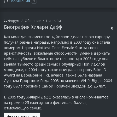
Сообщения
1
Форум
Общение
Ни о чём
Биография Хилари Дафф
0
Как молодая знаменитость, Хилари делает свою карьеру,
получая разные награды, например в 2003 году она стала
номером 1 среди Hottest Teen Female Star за свою
артистичность, вокальные способности, умение держать
себя на публике и благотворительность; в 2003 году она
заняла 19 место среди самых Популярных Поп-Идолов
молодежи, в 2004 году также выиграла награду Fake ID
Award на церемонии TRL awards, также была названа
Лучшим Прорывом Года 2003 по мнению VH1's Big , в 2004
году была признана Самой Горячей Звездой до 25 лет.
В 2005 году Хилари Дафф оказалась в числе номинантов
на премию 25 ежегодного фестиваля Razzies,
отмечающую самые...
Читать дальше »