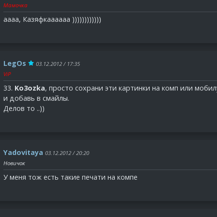
Мамочка
аааа, Казяфкаааааа ))))))))))))
LegOs
03.12.2012 / 17:35
ViP
33.
Ko3ozka
, просто сохрани эти картинки на комп или мобил
и добавь в смайлы.
Делов то ..))
Yadovitaya
03.12.2012 / 20:20
Новичок
У меня тож есть такие печати на компе