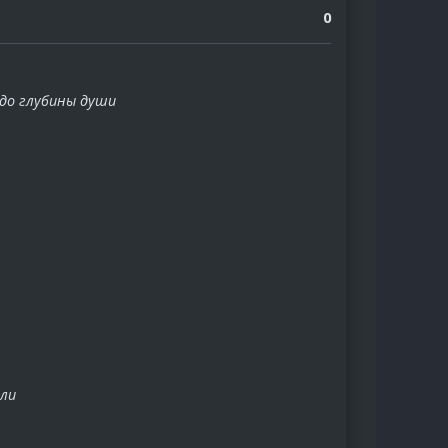
0
 до глубины души
али