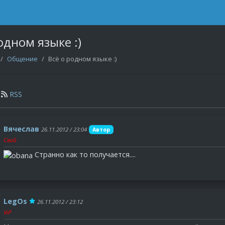
одном языке :)
Общение
Всё о родном языке :)
RSS
Вячеслав
26.11.2012 / 23:04
Автор
Свой
Странно как то получается....
LegOs
26.11.2012 / 23:12
ViP