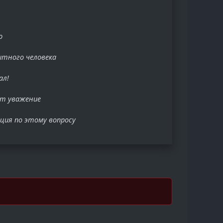
ю
ытного человека
ал!
ет уважение
ция по этому вопросу