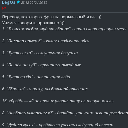
LegOs
23.12.2012 / 20:59
ViP
Перевод некоторых фраз на нормальный язык ..))
Учимся говорить правильно )))
1. "Ты меня заебал, мудило ебаное" - ваши слова тронули меня
2. "Палата номер 6" - какая необычная идея
3. "Тупая соска" - сексуальная девушка
4. "Пошёл на хуй" - приятных выходных
5. "Тупая пизда" - настоящая леди
6. "Ебанько" - я вижу, вы большой оригинал
16. «Бред!» — «Я не вполне уловил вашу основную мысль
8. "Наебать пытаешься?" - давайте уточним некоторые дет
9. "Дебила кусок" - предлагаю учесть следующий аспект