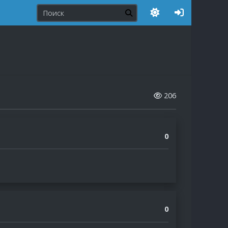
206
0
0