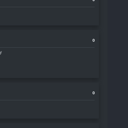
0
у
0