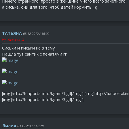
Ничего странного, просто в женщине много всего зачётного,
а сиське, они для того, чтоб детей кормить ..))
ТAТЬЯНA
03.12.2012 / 16:02
Vip Казяфка )))
Сиськи и письки не в тему.
Нашла тут сайтик с печатями гг
[img]http://funportal.info/kgam/1.gif[/img ] [img]http://funportal.i
[img]http://funportal.info/kgam/3.gif[/img ]
Лилия
03.12.2012 / 16:28