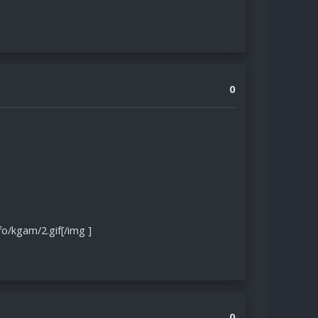
0
nfo/kgam/2.gif[/img ]
0