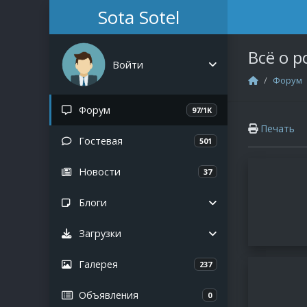
Sota Sotel
Всё о р
Войти
Форум
Авторизация
Форум
97/1K
Печать
Регистрация
Гостевая
501
Новости
37
Блоги
Список разделов
Загрузки
Все публикации
Список разделов
Галерея
237
Новые статьи
Новые файлы
Новые комментарии
Объявления
0
Новые комментарии