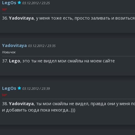
LegOs
03.12.2012 / 23:25
ViP
36.
Yadovitaya
, у меня тоже есть, просто заливать и возиться
Yadovitaya
03.12.2012 / 23:35
Новичок
37.
Lego
, это ты не видел мои смайлы на моем сайте
LegOs
03.12.2012 / 23:39
ViP
38.
Yadovitaya
, ты мои смайлы не видел, правда они у меня п
и добавить сюда пока некогда...)))