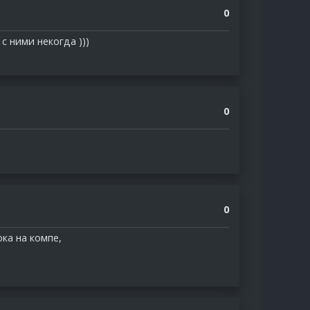
0
 с ними некогда )))
0
0
ока на компе,