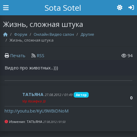
Sota Sotel
Жизнь, сложная штука
Форум
Онлайн Видео салон
Другие
Жизнь, сложная штука
Печать
RSS
94
Видео про животных...)))
ТAТЬЯНA
27.08.2012 / 01:49
Автор
0
Vip Казяфка )))
http://youtu.be/KyU9WBiDNoM
Изменил: ТAТЬЯНA
27.08.2012 / 01:50