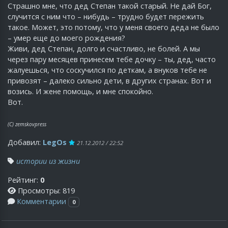
Страшно мне, что дед Степан такой старый. Не дай Бог,
случится с ним что – нибудь – трудно будет пережить
такое. Может, это потому, что у меня своего деда не было
– умер еще до моего рождения?
Живи, дед Степан, долго и счастливо, не болей. А мы
через пару месяцев принесем тебе дочку – ты, дед, часто
жалуешься, что соскучился по деткам, а внуков тебе не
привозят – далеко сильно дети, в других странах. Вот и
возись. И жене помощь, и мне спокойно.
Вот.
(С) zemskovpress
Добавил:
LegOs
21.12.2012 / 22:52
истории из жизни
Рейтинг:
0
Просмотры: 819
Комментарии
0