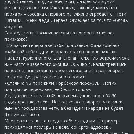
Деду Степану – под восемьдесят, он крепкий мужик
метров двух ростом. Как я понял, с женщинами у него
порядок – соседка с первого регулярно огребает от тети
Наташи – жены деда Степана. Огребает за то, что «блядь
и курва».
Сам дед лишь посмеивается и на вопросы отвечает
призказкой:
- Из-за меня вчера две бабы подрались. Одна кричала:
«забирай себе», другая орала «нахер он мне нужен».
Так вот, курю я много, дед Степан тоже. Мы встречаемся с
ним часто у заветного окошка. Обычно я, насмотревшись
новостей, выплескиваю свое негодование в разговоре с
соседом. Дед рассудительно говорит:
- Сталина мы пережили. Горбачева пережили. И этих
пидорасов переживем, не бери в голову.
Дед уверен, что мы сейчас живем лучше, чем в 50-60
годах прошлого века. Но только вот говорит, что идеи
нынче у государства нету, а без идеи и народа не будет.
Я с ним согласен.
Мне нравится, как он ведет себя с людьми. Например,
приходят контролеры из всяких энергонадзоров и
водоканалов. Дед никогда не отпустит проверяющего без