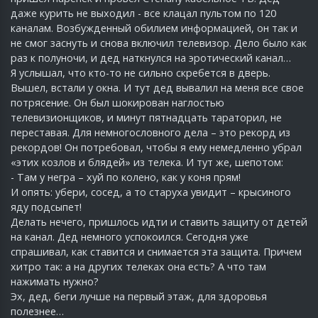
даже курить не выходил - все клацал пультом по 120
каналам. Возбужденный обилием информацией, он так и
не смог заснуть и снова включил телевизор. Дело было как
раз к полуночи, и дед наткнулся на эротический канал…
Я услышал, что кто-то не сильно скребется в дверь.
Вышел, встали у окна. И тут дед вывалил на меня все свое
потрясение. Он был шокирован наглостью
телевизионщиков, и минут пятнадцать тараторил, не
переставая. Для немногословного дела – это рекорд из
рекордов! Он потребовал, чтобы я ему немедленно убрал
«этих козлов и блядей» из телека. И тут же, шепотом:
- Там у негра – хуй по колено, как у коня прям!
И опять: убери, сосед, а то старуха увидит – крысиного
яду подсыпет!
Делать нечего, пришлось идти и ставить защиту от детей
на канал. Дед немного успокоился. Сегодня уже
спрашивал, как ставится и снимается эта защита. Причем
хитро так: а на других телеках она есть? А что там
нажимать нужно?
Эх, дед, беги лучше на первый этаж, для здоровья
полезнее…