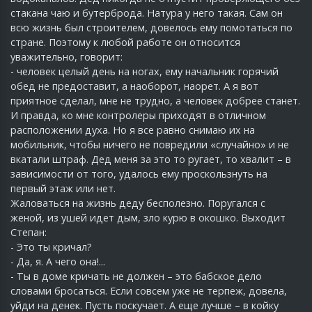
стакана чаю и бутерброда. Натура у него такая. Сам он
всю жизнь был строителем, довелось ему помотаться по
стране. Поэтому к любой работе он относится
уважительно, говорит:
- человек целый день на ногах, ему начальник горячий
обед не предоставит, а наоборот, наорет. А я вот
приятное сделал, мне не трудно, а человек добрее станет.
И правда, ко мне контролеры приходят в отличном
расположении духа. Но я все равно снимаю их на
мобильник, чтобы ничего не повредили «случайно» и не
вкатали штраф. Дед меня за это то ругает, то хвалит – в
зависимости от того, удалось ему проскользнуть на
первый этаж или нет.
Жаловаться на жизнь деду бесполезно. Поругался с
женой, из ушей идет дым, зло курю в окошко. Выходит
Степан:
- Это ты кричал?
- Да, я. А чего она!...
- Ты в доме кричать не должен – это бабское дело
словами бросаться. Если совсем уже не терпеж, довела,
уйди на денек. Пусть поскучает. А еще лучше – в койку