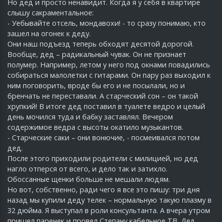
Но дед и просто ненавидит. Когда я у себя в квартире
слышу сакраментальное:
- Уебывайте отсель, мондавохи! - то сразу понимаю, кто
зашел на огонек к деду.
Они наш подъезд теперь обходят десятой дорогой.
Вообще, дед – радикальный чувак. Он не признает
полумер. Например, летом у него под окнами повадились
собираться малолетки с гитарами. Он пару раз выходил к
ним поговорить, вроде бы его и не посылали, но и
бренчать не переставали. А старческий сон – он такой
хрупкий! В итоге дед поставил в туалете ведро и целый
день мочился туда и бабку заставлял. Вечером
содержимое ведра с высоты окатило музыкантов.
- Старческие саки – они вонючие, - посмеивался потом
дед.
После этого приходили родители с милицией, но дед
нагло отперся от всего, и дело так и затихло.
Обоссанные щенки больше не мешали людям.
Но вот, собственно, ради чего я все это пишу: три дня
назад мы купили деду телек – нормальную такую плазму в
32 дюйма. Я выступал в роли консультанта. А вчера утром
пришел паренек и провел Степану кабельное ТВ. Дед