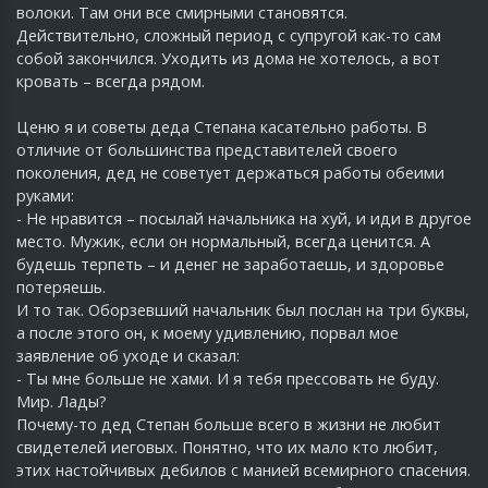
волоки. Там они все смирными становятся.
Действительно, сложный период с супругой как-то сам
собой закончился. Уходить из дома не хотелось, а вот
кровать – всегда рядом.
Ценю я и советы деда Степана касательно работы. В
отличие от большинства представителей своего
поколения, дед не советует держаться работы обеими
руками:
- Не нравится – посылай начальника на хуй, и иди в другое
место. Мужик, если он нормальный, всегда ценится. А
будешь терпеть – и денег не заработаешь, и здоровье
потеряешь.
И то так. Оборзевший начальник был послан на три буквы,
а после этого он, к моему удивлению, порвал мое
заявление об уходе и сказал:
- Ты мне больше не хами. И я тебя прессовать не буду.
Мир. Лады?
Почему-то дед Степан больше всего в жизни не любит
свидетелей иеговых. Понятно, что их мало кто любит,
этих настойчивых дебилов с манией всемирного спасения.